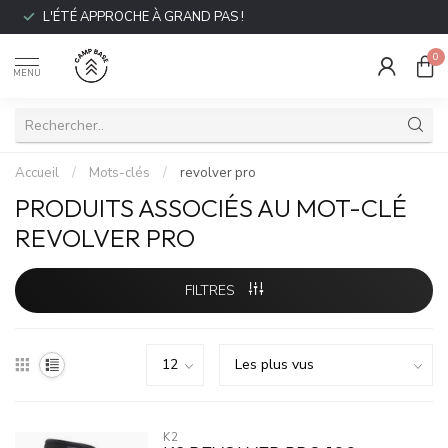
L'ÉTÉ APPROCHE À GRAND PAS !
0
MENU
Accueil
/
Mots-clés
/
revolver pro
PRODUITS ASSOCIÉS AU MOT-CLÉ
REVOLVER PRO
FILTRES
K2