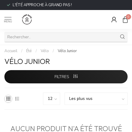
L'ÉTÉ APPROCHE À GRAND PAS !
0
MENU
Accueil
/
Été
/
Vélo
/
Vélo Junior
VÉLO JUNIOR
FILTRES
AUCUN PRODUIT N'A ÉTÉ TROUVÉ