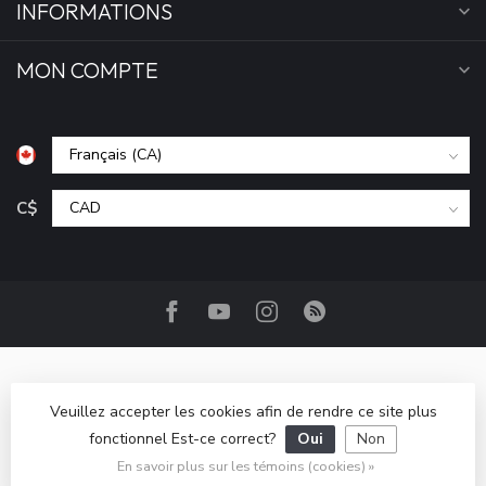
INFORMATIONS
MON COMPTE
C$
Veuillez accepter les cookies afin de rendre ce site plus
fonctionnel Est-ce correct?
Oui
Non
© Copyright 2026 Camp Base.ca
- Powered by
Lightspeed
-
Lightspeed design
by
Dyvelopment
En savoir plus sur les témoins (cookies) »