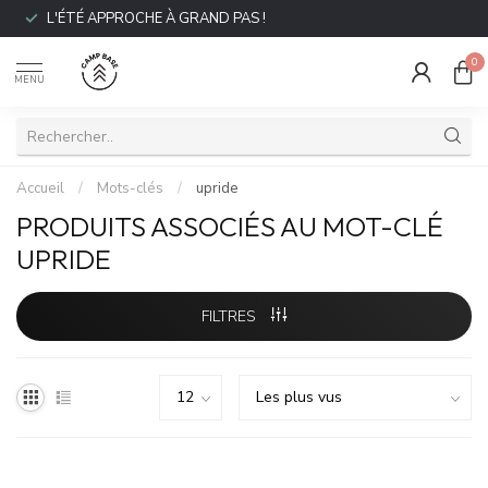
L'ÉTÉ APPROCHE À GRAND PAS !
0
MENU
Accueil
/
Mots-clés
/
upride
PRODUITS ASSOCIÉS AU MOT-CLÉ
UPRIDE
FILTRES