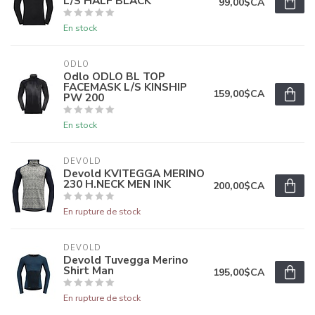
L/S HALF BLACK
99,00$CA
En stock
ODLO
Odlo ODLO BL TOP
FACEMASK L/S KINSHIP
159,00$CA
PW 200
En stock
DEVOLD
Devold KVITEGGA MERINO
230 H.NECK MEN INK
200,00$CA
En rupture de stock
DEVOLD
Devold Tuvegga Merino
Shirt Man
195,00$CA
En rupture de stock