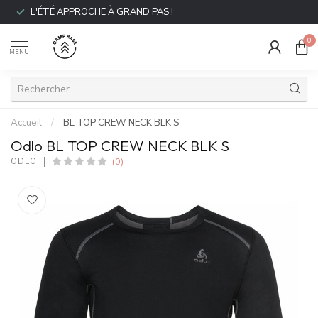
L'ÉTÉ APPROCHE À GRAND PAS !
0
MENU
Accueil
/
BL TOP CREW NECK BLK S
Odlo BL TOP CREW NECK BLK S
(0)
ODLO