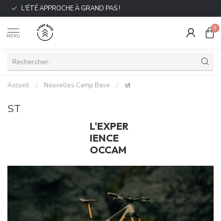
L'ÉTÉ APPROCHE À GRAND PAS !
0
MENU
Accueil
/
Nouvelles Camp Base
/
st
ST
L'EXPER
IENCE
OCCAM