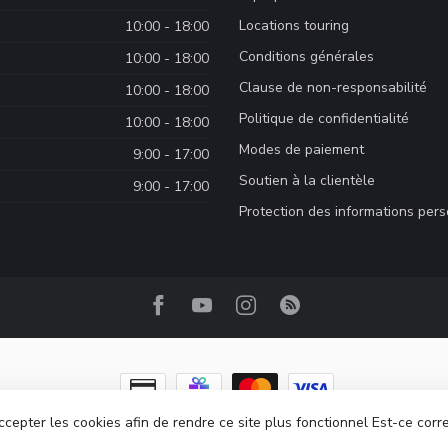
Locations touring
10:00 - 18:00
Conditions générales
10:00 - 18:00
Clause de non-responsabilité
10:00 - 18:00
Politique de confidentialité
10:00 - 18:00
Modes de paiement
9:00 - 17:00
Soutien à la clientèle
9:00 - 17:00
Protection des informations per
ccepter les cookies afin de rendre ce site plus fonctionnel Est-ce corr
ght 2026 Camp Base.ca
- Powered by
Lightspeed
-
Lightspeed design
by
Dyv