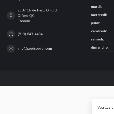
mardi:
2387 Ch de Parc, Orford
mercredi:
Orford QC
Canada
jeudi:
vendredi:
(819) 843-4434
samedi:
dimanche:
info@piedsportif.com
Veuillez a
© Copyri