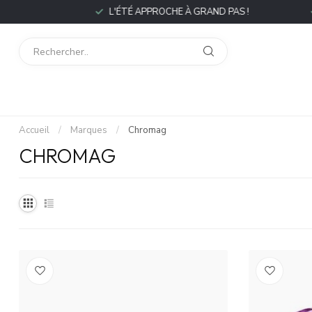
P
L'ÉTÉ APPROCHE À GRAND PAS !
L
Accueil
/
Marques
/
Chromag
CHROMAG