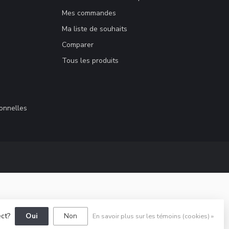
Mes commandes
Ma liste de souhaits
Comparer
Tous les produits
sonnelles
ect?
Oui
Non
En savoir plus sur les témoins (cookies) »
elopment