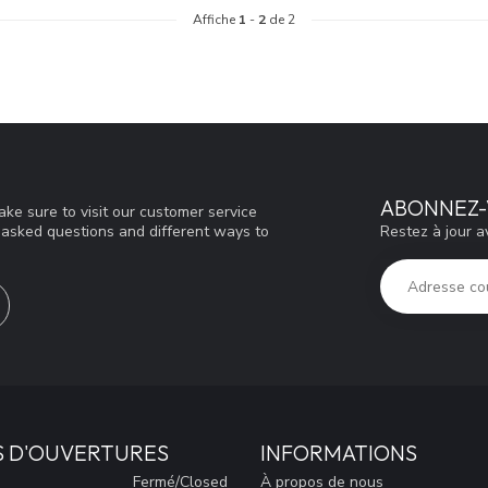
Affiche
1
-
2
de 2
ABONNEZ-
ke sure to visit our customer service
Restez à jour a
y asked questions and different ways to
S D'OUVERTURES
INFORMATIONS
Fermé/Closed
À propos de nous