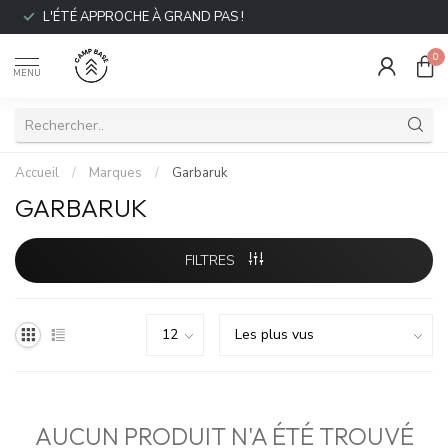
L'ÉTÉ APPROCHE À GRAND PAS !
0
MENU
Accueil
/
Marques
/
Garbaruk
GARBARUK
FILTRES
AUCUN PRODUIT N'A ÉTÉ TROUVÉ