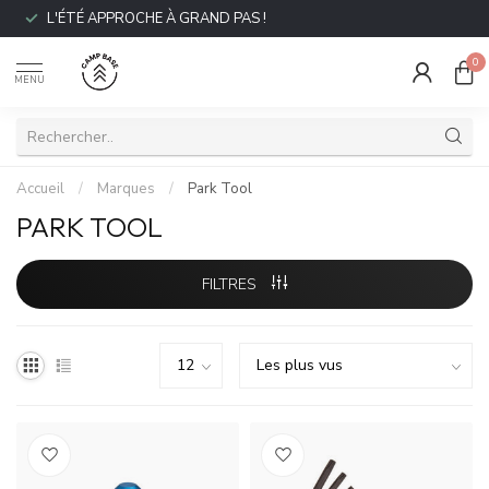
L'ÉTÉ APPROCHE À GRAND PAS !
0
MENU
Accueil
/
Marques
/
Park Tool
PARK TOOL
FILTRES