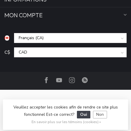
MON COMPTE
C$
Veuillez accepter les cookies afin de rendre ce site plus
fonctionnel Est-ce correct?
Oui
Non
© Copyright 2026 Camp Base.ca
- Powered by
Lightspeed
-
Lightspeed design
by
Dyvelopment
En savoir plus sur les témoins (cookies) »