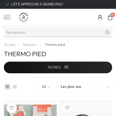
L'ÉTÉ APPROCHE À GRAND PAS !
0
MENU
Accueil
/
Marques
/
Thermo pied
THERMO PIED
FILTRES