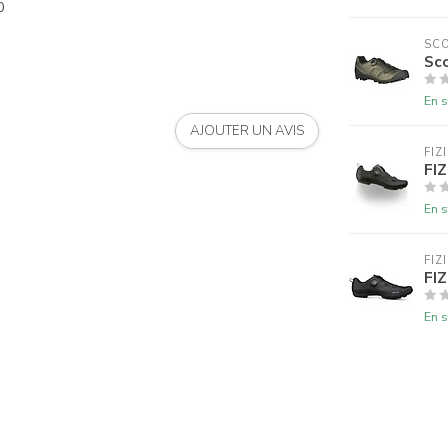
0
SC
Sc
En s
AJOUTER UN AVIS
FIZ
FIZ
En s
FIZ
FIZ
En s