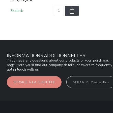
199,99$CA
En stock
INFORMATIONS ADDITIONNELLES
If you have any questions about our products or your purchase, ma
page. Here you'll find our company details, answers to frequentl
get in touch with us.
SERVICE À LA CLIENTÈLE
VOIR NOS MAGASINS