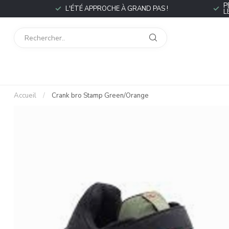
P
L'ÉTÉ APPROCHE À GRAND PAS !
L
Accueil
/
Crank bro Stamp Green/Orange