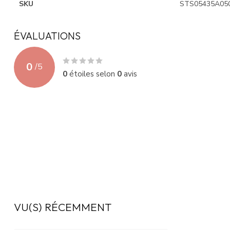
SKU
STS05435A05
ÉVALUATIONS
0
/
5
0
étoiles selon
0
avis
VU(S) RÉCEMMENT