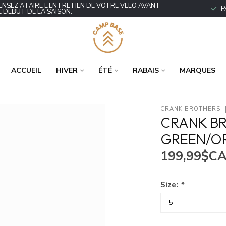
ENSEZ À FAIRE L’ENTRETIEN DE VOTRE VÉLO AVANT
P
E DÉBUT DE LA SAISON.
ACCUEIL
HIVER
ÉTÉ
RABAIS
MARQUES
CRANK BROTHERS
CRANK BR
GREEN/O
199,99$C
Size:
*