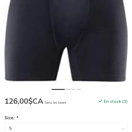
126,00$CA
En stock (3)
Sans les taxes
Size:
*