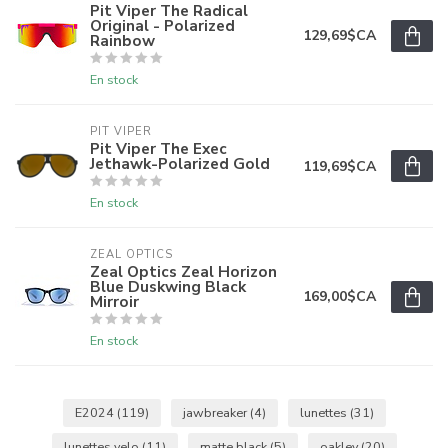
Pit Viper The Radical
Original - Polarized
129,69$CA
Rainbow
En stock
PIT VIPER
Pit Viper The Exec
Jethawk-Polarized Gold
119,69$CA
En stock
ZEAL OPTICS
Zeal Optics Zeal Horizon
Blue Duskwing Black
169,00$CA
Mirroir
En stock
E2024
(119)
jawbreaker
(4)
lunettes
(31)
lunettes velo
(11)
matte black
(5)
oakley
(20)