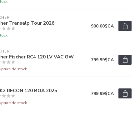
tock
CHER
cher Transalp Tour 2026
900,00$CA
tock
CHER
cher Fischer RC4 120 LV VAC GW
799,99$CA
upture de stock
 K2 RECON 120 BOA 2025
799,99$CA
upture de stock