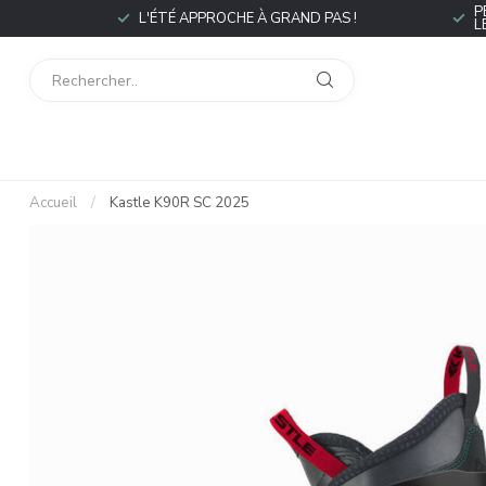
P
L'ÉTÉ APPROCHE À GRAND PAS !
L
Accueil
/
Kastle K90R SC 2025