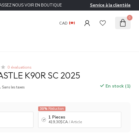
ASSEZ NOUS VOIR EN BOUTIQUE
Service à la clientèle
0
CAD
0 évaluations
ASTLE K90R SC 2025
A
En stock (1)
Sans les taxes
30%
Réduction
1 Pieces
419,30$CA
/ Article