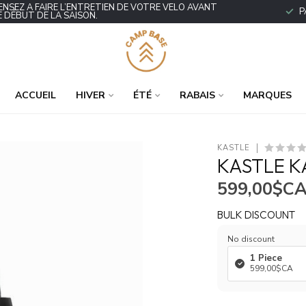
ENSEZ À FAIRE L’ENTRETIEN DE VOTRE VÉLO AVANT
P
E DÉBUT DE LA SAISON.
ACCUEIL
HIVER
ÉTÉ
RABAIS
MARQUES
KASTLE
KASTLE K
599,00$C
BULK DISCOUNT
No discount
1 Piece
599,00$CA