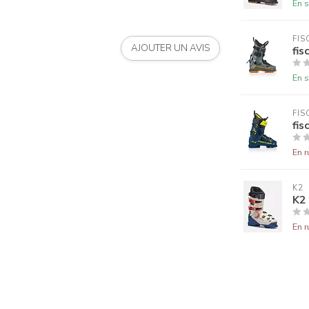
En s
FIS
AJOUTER UN AVIS
fis
En s
FIS
fis
En r
K2
K2
En r