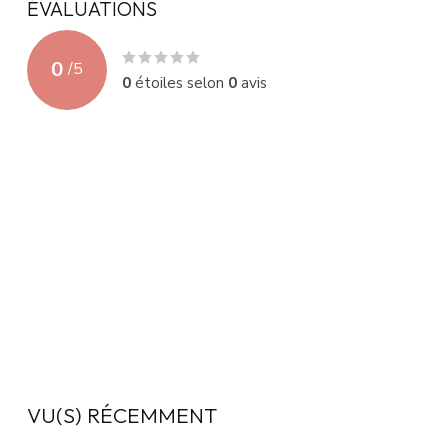
ÉVALUATIONS
0
/
5
0
étoiles selon
0
avis
VU(S) RÉCEMMENT