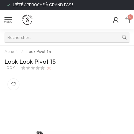
L'ÉTÉ APPROCHE À GRAND PAS !
0
MENU
Accueil
/
Look Pivot 15
Look Look Pivot 15
(0)
LOOK