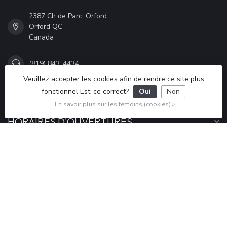
2387 Ch de Parc, Orford
Orford QC
Canada
(819) 843-4434
Veuillez accepter les cookies afin de rendre ce site plus
fonctionnel Est-ce correct?
Oui
Non
info@piedsportif.com
En savoir plus sur les témoins (cookies) »
HORAIRES D'OUVERTURES
INFORMATIONS
MON COMPTE