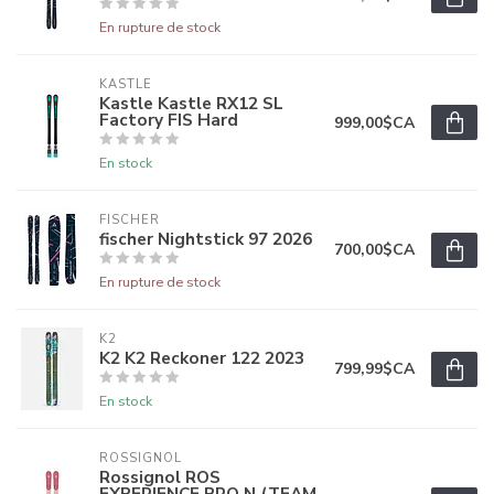
En rupture de stock
KASTLE
Kastle Kastle RX12 SL
Factory FIS Hard
999,00$CA
En stock
FISCHER
fischer Nightstick 97 2026
700,00$CA
En rupture de stock
K2
K2 K2 Reckoner 122 2023
799,99$CA
En stock
ROSSIGNOL
Rossignol ROS
EXPERIENCE PRO N (TEAM