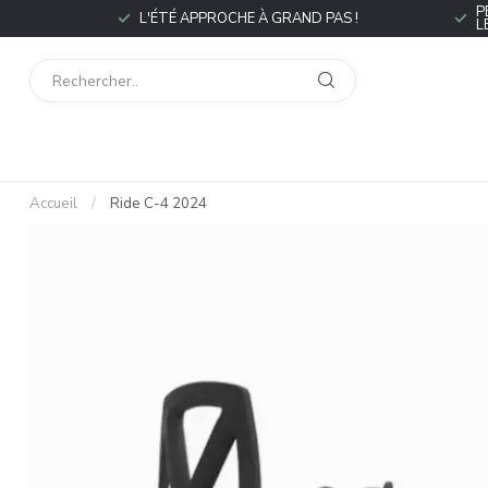
P
L'ÉTÉ APPROCHE À GRAND PAS !
L
Accueil
/
Ride C-4 2024