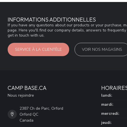
INFORMATIONS ADDITIONNELLES
If you have any questions about our products or your purchase, ma
page. Here you'll find our company details, answers to frequentl
get in touch with us.
SERVICE À LA CLIENTÈLE
VOIR NOS MAGASINS
CAMP BASE.CA
HORAIRE
Nous rejoindre
lundi:
mardi:
2387 Ch de Parc, Orford
mercredi:
Orford QC
Canada
jeudi: