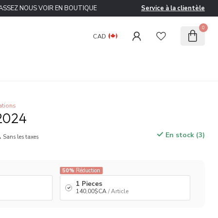
ASSEZ NOUS VOIR EN BOUTIQUE
Service à la clientèle
0
CAD
ations
2024
A
En stock (3)
Sans les taxes
50%
Réduction
1 Pieces
140,00$CA
/ Article