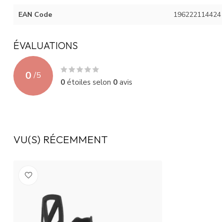
EAN Code
196222114424
ÉVALUATIONS
0
/
5
0
étoiles selon
0
avis
VU(S) RÉCEMMENT