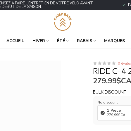
ENSEZ À FAIRE L’ENTRETIEN DE VOTRE VÉLO AVANT
P
E DÉBUT DE LA SAISON.
ACCUEIL
HIVER
ÉTÉ
RABAIS
MARQUES
0 évalu
RIDE C-4 
279,99$C
BULK DISCOUNT
No discount
1 Piece
279,99$CA