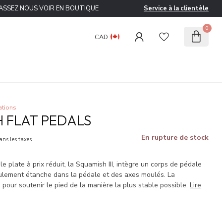
ASSEZ NOUS VOIR EN BOUTIQUE
Service à la clientèle
0
CAD
ations
 FLAT PEDALS
En rupture de stock
ans les taxes
e plate à prix réduit, la Squamish III, intègre un corps de pédale
ulement étanche dans la pédale et des axes moulés. La
 pour soutenir le pied de la manière la plus stable possible.
Lire