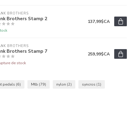
ANK BROTHERS
ank Brothers Stamp 2
137,99$CA
tock
ANK BROTHERS
ank Brothers Stamp 7
259,99$CA
upture de stock
at pedals
(6)
Mtb
(79)
nylon
(2)
syncros
(1)