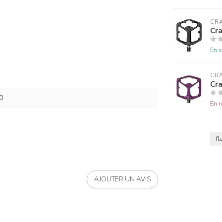
CR
Cr
En s
CR
Cr
0
En r
fl
AJOUTER UN AVIS