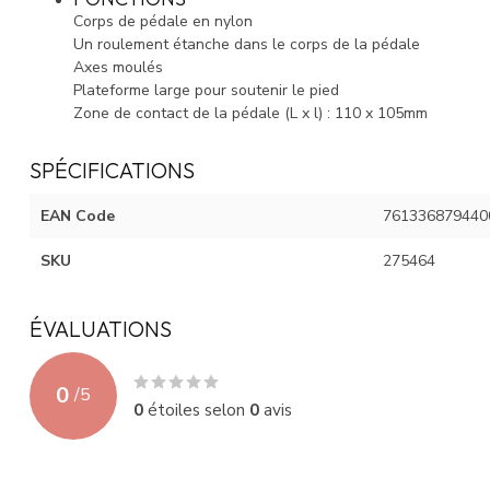
Corps de pédale en nylon
Un roulement étanche dans le corps de la pédale
Axes moulés
Plateforme large pour soutenir le pied
Zone de contact de la pédale (L x l) : 110 x 105mm
SPÉCIFICATIONS
EAN Code
761336879440
SKU
275464
ÉVALUATIONS
0
/
5
0
étoiles selon
0
avis