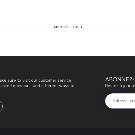
Affiche
1
-
0
de 0
ABONNEZ-
ke sure to visit our customer service
Restez à jour a
y asked questions and different ways to