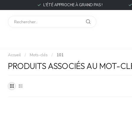
P
L'ÉTÉ APPROCHE À GRAND PAS !
L
Accueil
/
Mots-clés
/
101
PRODUITS ASSOCIÉS AU MOT-CLÉ