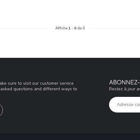
Affiche
1
-
0
de 0
ABONNEZ-
ke sure to visit our customer service
Restez à jour a
y asked questions and different ways to