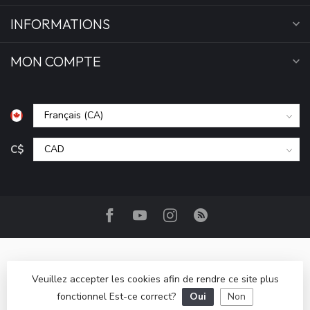
INFORMATIONS
MON COMPTE
C$
Veuillez accepter les cookies afin de rendre ce site plus
fonctionnel Est-ce correct?
Oui
Non
© Copyright 2026 Camp Base.ca
- Powered by
Lightspeed
-