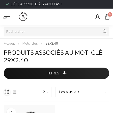
L'ÉTÉ APPROCHE À GRAND PAS !
0
MENU
Accueil
/
Mots-clés
/
29x2.40
PRODUITS ASSOCIÉS AU MOT-CLÉ
29X2.40
FILTRES