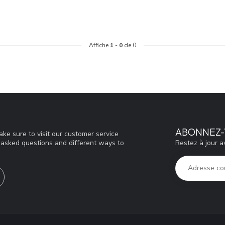
Affiche
1
-
0
de 0
ABONNEZ-
ke sure to visit our customer service
Restez à jour a
y asked questions and different ways to