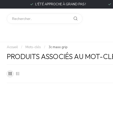
P
L'ÉTÉ APPROCHE À GRAND PAS !
L
Accueil
/
Mots-clés
/
3c maxx grip
PRODUITS ASSOCIÉS AU MOT-CL