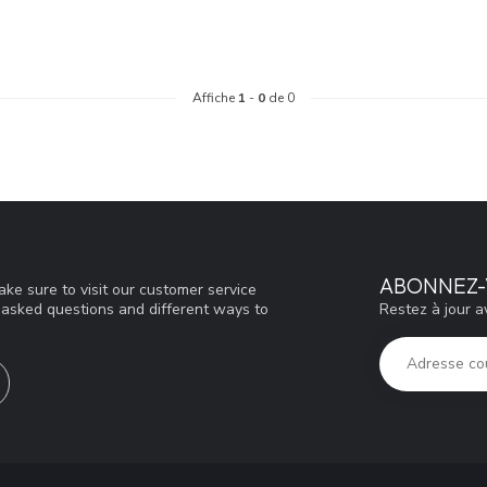
Affiche
1
-
0
de 0
ABONNEZ-
ke sure to visit our customer service
Restez à jour a
y asked questions and different ways to