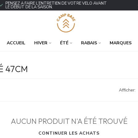
ENSEZ À FAIRE L’ENTRETIEN DE VOTRE VÉLO AVANT
P
E DÉBUT DE LA SAISON.
ACCUEIL
HIVER
ÉTÉ
RABAIS
MARQUES
É 47CM
Afficher:
AUCUN PRODUIT N'A ÉTÉ TROUVÉ
CONTINUER LES ACHATS