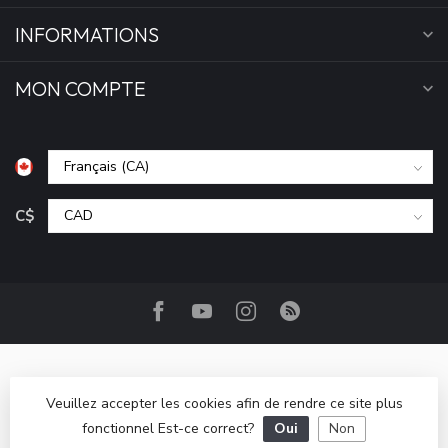
INFORMATIONS
MON COMPTE
C$
Veuillez accepter les cookies afin de rendre ce site plus
fonctionnel Est-ce correct?
Oui
Non
© Copyright 2026 Camp Base.ca
- Powered by
Lightspeed
-