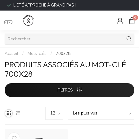
L'ÉTÉ APPROCHE À GRAND PAS !
0
MENU
Accueil
/
Mots-clés
/
700x28
PRODUITS ASSOCIÉS AU MOT-CLÉ
700X28
FILTRES