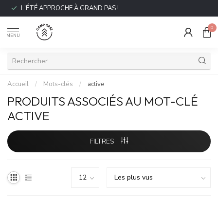
L'ÉTÉ APPROCHE À GRAND PAS !
0
MENU
Accueil
/
Mots-clés
/
active
PRODUITS ASSOCIÉS AU MOT-CLÉ
ACTIVE
FILTRES