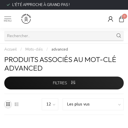
L'ÉTÉ APPROCHE À GRAND PAS !
0
MENU
Accueil
/
Mots-clés
/
advanced
PRODUITS ASSOCIÉS AU MOT-CLÉ
ADVANCED
FILTRES