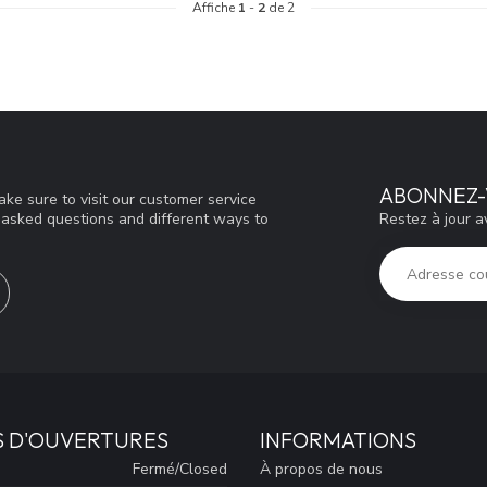
Affiche
1
-
2
de 2
ABONNEZ-
ke sure to visit our customer service
Restez à jour a
y asked questions and different ways to
S D'OUVERTURES
INFORMATIONS
Fermé/Closed
À propos de nous