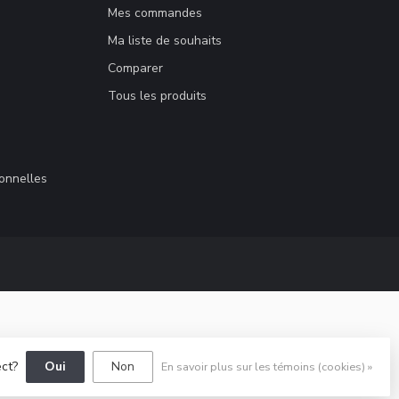
Mes commandes
Ma liste de souhaits
Comparer
Tous les produits
sonnelles
ect?
Oui
Non
En savoir plus sur les témoins (cookies) »
elopment