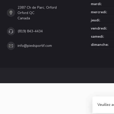
mardi:
2387 Ch de Parc, Orford
mercredi:
Orford QC
Canada
jeudi:
vendredi:
(819) 843-4434
samedi:
dimanche:
info@piedsportif.com
Veuillez a
© Copyri