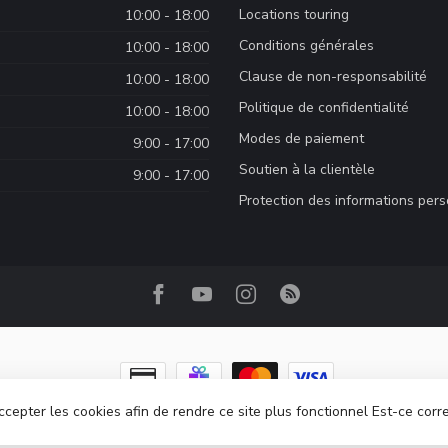
Locations touring
10:00 - 18:00
Conditions générales
10:00 - 18:00
Clause de non-responsabilité
10:00 - 18:00
Politique de confidentialité
10:00 - 18:00
Modes de paiement
9:00 - 17:00
Soutien à la clientèle
9:00 - 17:00
Protection des informations per
ccepter les cookies afin de rendre ce site plus fonctionnel Est-ce corr
ght 2026 Camp Base.ca
- Powered by
Lightspeed
-
Lightspeed design
by
Dyv