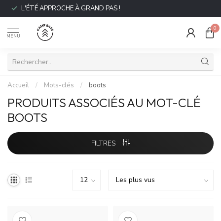
L'ÉTÉ APPROCHE À GRAND PAS !
0
MENU
Accueil
/
Mots-clés
/
boots
PRODUITS ASSOCIÉS AU MOT-CLÉ
BOOTS
FILTRES