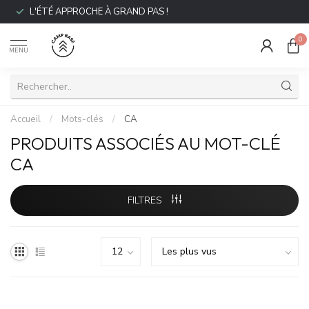
L'ÉTÉ APPROCHE À GRAND PAS !
0
MENU
Accueil
/
Mots-clés
/
CA
PRODUITS ASSOCIÉS AU MOT-CLÉ
CA
FILTRES