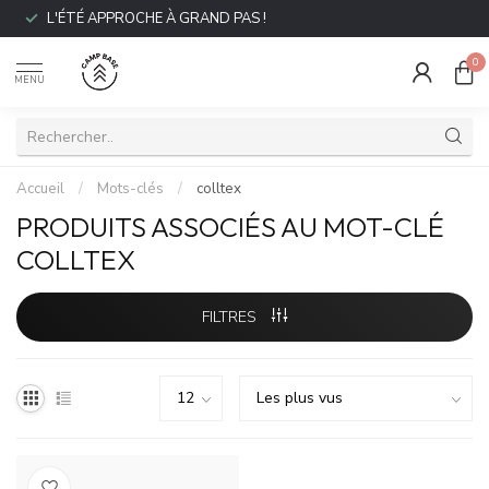
L'ÉTÉ APPROCHE À GRAND PAS !
0
MENU
Accueil
/
Mots-clés
/
colltex
PRODUITS ASSOCIÉS AU MOT-CLÉ
COLLTEX
FILTRES