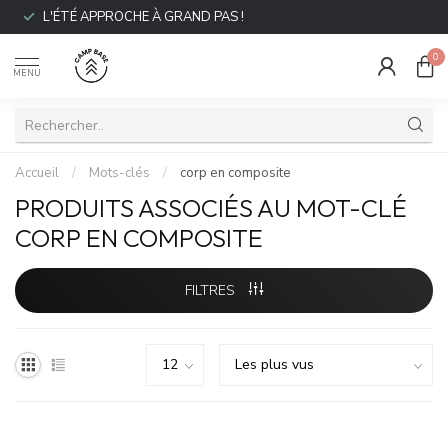
L'ÉTÉ APPROCHE À GRAND PAS !
0
MENU
Accueil
/
Mots-clés
/
corp en composite
PRODUITS ASSOCIÉS AU MOT-CLÉ
CORP EN COMPOSITE
FILTRES