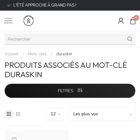
L'ÉTÉ APPROCHE À GRAND PAS !
0
MENU
Accueil
/
Mots-clés
/
duraskin
PRODUITS ASSOCIÉS AU MOT-CLÉ
DURASKIN
FILTRES