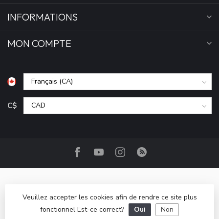
INFORMATIONS
MON COMPTE
C$
Veuillez accepter les cookies afin de rendre ce site plus
fonctionnel Est-ce correct?
Oui
Non
© Copyright 2026 Camp Base.ca
- Powered by
Lightspeed
-