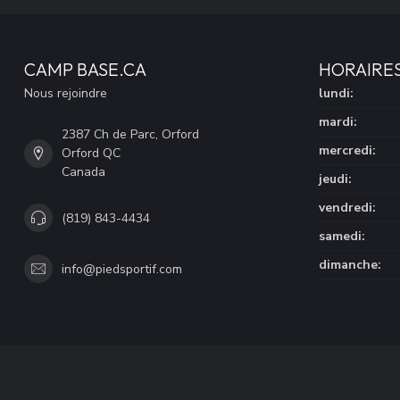
CAMP BASE.CA
HORAIRE
Nous rejoindre
lundi:
mardi:
2387 Ch de Parc, Orford
mercredi:
Orford QC
Canada
jeudi:
vendredi:
(819) 843-4434
samedi:
dimanche:
info@piedsportif.com