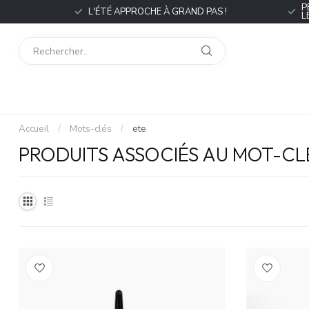
P
L'ÉTÉ APPROCHE À GRAND PAS !
L
Accueil
/
Mots-clés
/
ete
PRODUITS ASSOCIÉS AU MOT-CL