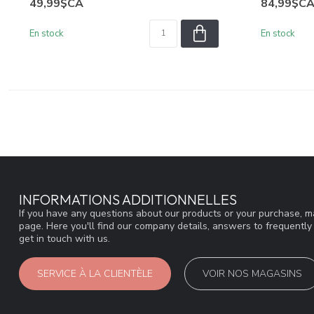
49,99$CA
84,99$C
En stock
En stock
INFORMATIONS ADDITIONNELLES
If you have any questions about our products or your purchase, ma
page. Here you'll find our company details, answers to frequentl
get in touch with us.
SERVICE À LA CLIENTÈLE
VOIR NOS MAGASINS