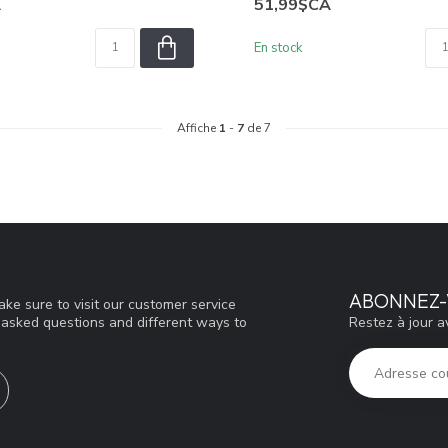
A
51,99$CA
En stock
Affiche
1
-
7
de 7
ABONNEZ-
ke sure to visit our customer service
Restez à jour a
y asked questions and different ways to