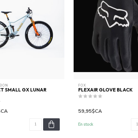
RBON
FOX
T SMALL GX LUNAR
FLEXAIR GLOVE BLACK
$CA
59,95$CA
En stock