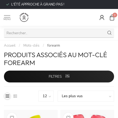
L'ÉTÉ APPROCHE À GRAND PAS !
0
MENU
Accueil
/
Mots-clés
/
forearm
PRODUITS ASSOCIÉS AU MOT-CLÉ
FOREARM
FILTRES