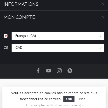
INFORMATIONS
MON COMPTE
C$
Veuillez accepter les cookies afin de rendre ce site plus
fonctionnel Est-ce correct?
Oui
Non
© Copyright 2026 Camp Base.ca
- Powered by
Lightspeed
-
Lightspeed design
by
Dyvelopment
En savoir plus sur les témoins (cookies) »