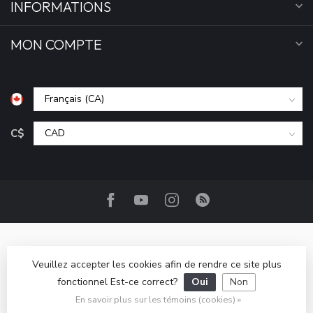
INFORMATIONS
MON COMPTE
C$
Veuillez accepter les cookies afin de rendre ce site plus
fonctionnel Est-ce correct?
Oui
Non
© Copyright 2026 Camp Base.ca
- Powered by
Lightspeed
-
Lightspeed design
by
Dyvelopment
En savoir plus sur les témoins (cookies) »