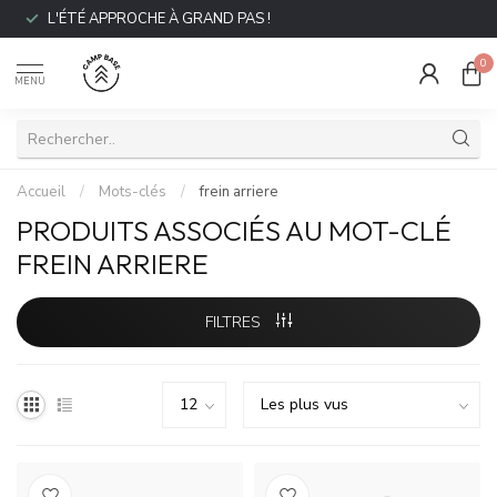
L'ÉTÉ APPROCHE À GRAND PAS !
0
MENU
Accueil
/
Mots-clés
/
frein arriere
PRODUITS ASSOCIÉS AU MOT-CLÉ
FREIN ARRIERE
FILTRES