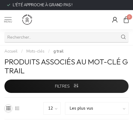
L'ÉTÉ APPROCHE À GRAND PAS !
0
MENU
Accueil
/
Mots-clés
/
g trail
PRODUITS ASSOCIÉS AU MOT-CLÉ G
TRAIL
FILTRES