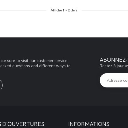
Affiche
1
-
2
de 2
ABONNEZ-
ke sure to visit our customer service
Restez à jour a
y asked questions and different ways to
S D'OUVERTURES
INFORMATIONS