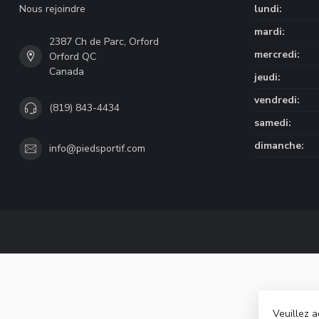
Nous rejoindre
lundi:
mardi:
2387 Ch de Parc, Orford
mercredi:
Orford QC
Canada
jeudi:
vendredi:
(819) 843-4434
samedi:
dimanche:
info@piedsportif.com
Veuillez a
© Copyri