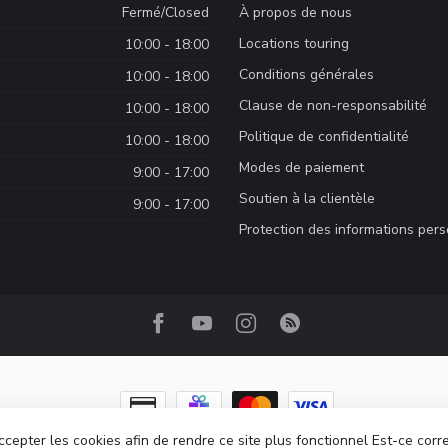
Fermé/Closed
À propos de nous
Locations touring
10:00 - 18:00
Conditions générales
10:00 - 18:00
Clause de non-responsabilité
10:00 - 18:00
Politique de confidentialité
10:00 - 18:00
Modes de paiement
9:00 - 17:00
Soutien à la clientèle
9:00 - 17:00
Protection des informations per
ccepter les cookies afin de rendre ce site plus fonctionnel Est-ce corr
ght 2026 Camp Base.ca
- Powered by
Lightspeed
-
Lightspeed design
by
Dyv