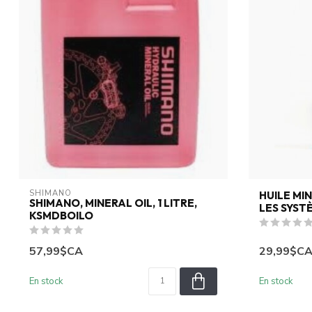
SHIMANO
HUILE MI
SHIMANO, MINERAL OIL, 1 LITRE,
LES SYST
KSMDBOILO
57,99$CA
29,99$C
En stock
En stock