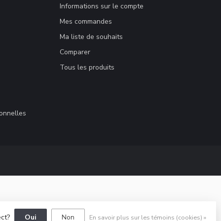
Informations sur le compte
Mes commandes
Ma liste de souhaits
Comparer
Tous les produits
sonnelles
ect?
Oui
Non
En savoir plus sur les témoins (cookies) »
elopment