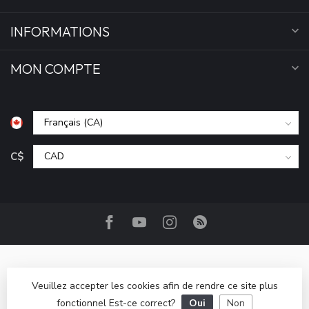
INFORMATIONS
MON COMPTE
C$
Veuillez accepter les cookies afin de rendre ce site plus
fonctionnel Est-ce correct?
Oui
Non
© Copyright 2026 Camp Base.ca
- Powered by
Lightspeed
-