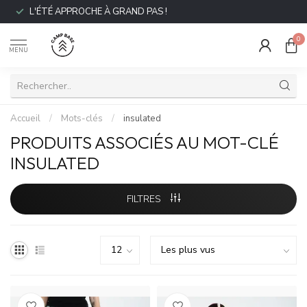
L'ÉTÉ APPROCHE À GRAND PAS !
0
MENU
Accueil
/
Mots-clés
/
insulated
PRODUITS ASSOCIÉS AU MOT-CLÉ
INSULATED
FILTRES