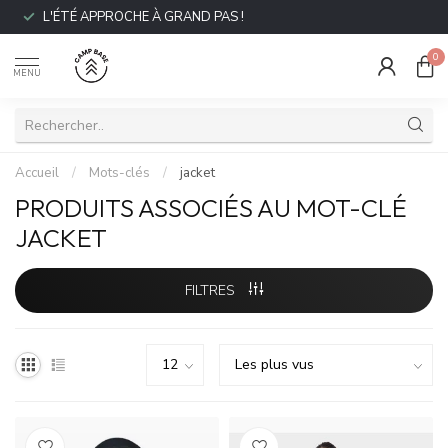
L'ÉTÉ APPROCHE À GRAND PAS !
0
MENU
Accueil
/
Mots-clés
/
jacket
PRODUITS ASSOCIÉS AU MOT-CLÉ
JACKET
FILTRES