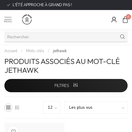
L'ÉTÉ APPROCHE À GRAND PAS !
0
MENU
Accueil
/
Mots-clés
/
jethawk
PRODUITS ASSOCIÉS AU MOT-CLÉ
JETHAWK
FILTRES