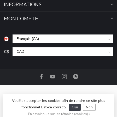
INFORMATIONS
MON COMPTE
C$
Veuillez accepter les cookies afin de rendre ce site plus
fonctionnel Est-ce correct?
Oui
Non
© Copyright 2026 Camp Base.ca
- Powered by
Lightspeed
-
Lightspeed design
by
Dyvelopment
En savoir plus sur les témoins (cookies) »