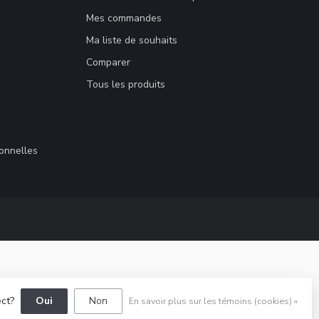
Mes commandes
Ma liste de souhaits
Comparer
Tous les produits
sonnelles
ect?
Oui
Non
En savoir plus sur les témoins (cookies) »
elopment