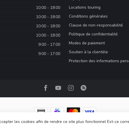
Locations touring
10:00 - 18:00
Conditions générales
10:00 - 18:00
Clause de non-responsabilité
10:00 - 18:00
Politique de confidentialité
10:00 - 18:00
Modes de paiement
9:00 - 17:00
Soutien à la clientèle
9:00 - 17:00
Protection des informations per
ccepter les cookies afin de rendre ce site plus fonctionnel Est-ce corr
ght 2026 Camp Base.ca
- Powered by
Lightspeed
-
Lightspeed design
by
Dyv