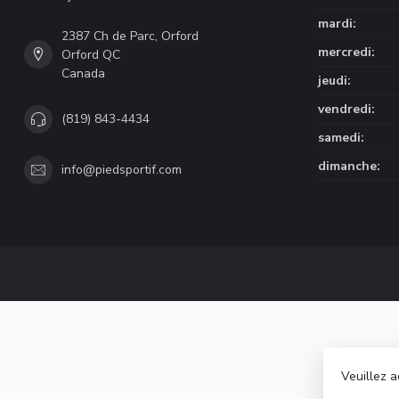
mardi:
2387 Ch de Parc, Orford
mercredi:
Orford QC
Canada
jeudi:
vendredi:
(819) 843-4434
samedi:
dimanche:
info@piedsportif.com
Veuillez a
© Copyri