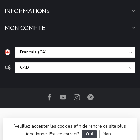
INFORMATIONS
MON COMPTE
C$
Veuillez accepter les cookies afin de rendre ce site plus
fonctionnel Est-ce correct?
Oui
Non
© Copyright 2026 Camp Base.ca
- Powered by
Lightspeed
-