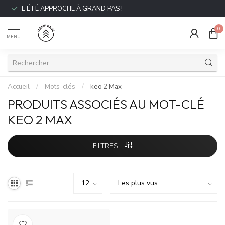
L'ÉTÉ APPROCHE À GRAND PAS !
0
MENU
Accueil
/
Mots-clés
/
keo 2 Max
PRODUITS ASSOCIÉS AU MOT-CLÉ
KEO 2 MAX
FILTRES