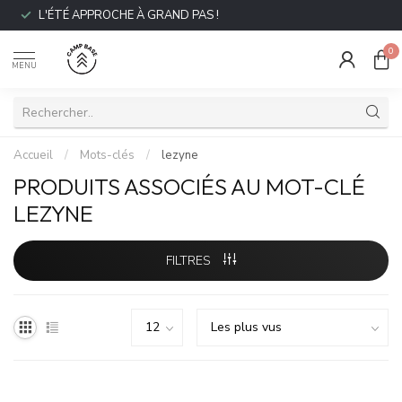
L'ÉTÉ APPROCHE À GRAND PAS !
0
MENU
Accueil
/
Mots-clés
/
lezyne
PRODUITS ASSOCIÉS AU MOT-CLÉ
LEZYNE
FILTRES