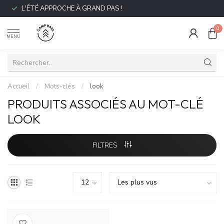
L'ÉTÉ APPROCHE À GRAND PAS !
0
MENU
Accueil
/
Mots-clés
/
look
PRODUITS ASSOCIÉS AU MOT-CLÉ
LOOK
FILTRES