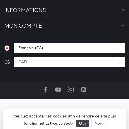
INFORMATIONS
MON COMPTE
C$
Veuillez accepter les cookies afin de rendre ce site plus
fonctionnel Est-ce correct?
Oui
Non
© Copyright 2026 Camp Base.ca
- Powered by
Lightspeed
-