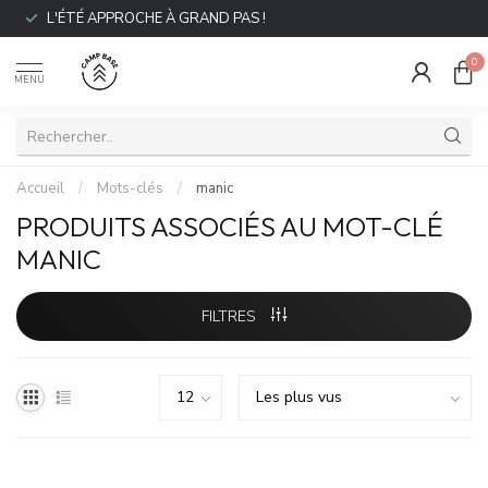
L'ÉTÉ APPROCHE À GRAND PAS !
0
MENU
Accueil
/
Mots-clés
/
manic
PRODUITS ASSOCIÉS AU MOT-CLÉ
MANIC
FILTRES