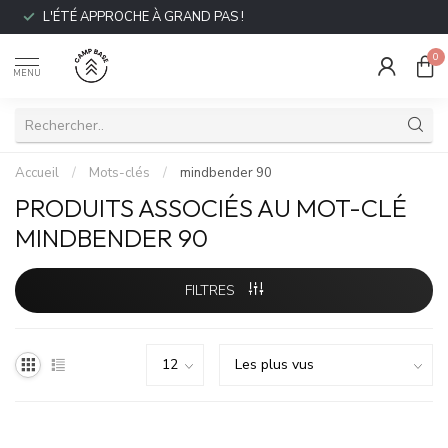
L'ÉTÉ APPROCHE À GRAND PAS !
0
MENU
Accueil
/
Mots-clés
/
mindbender 90
PRODUITS ASSOCIÉS AU MOT-CLÉ
MINDBENDER 90
FILTRES