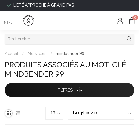
L'ÉTÉ APPROCHE À GRAND PAS !
0
MENU
Accueil
/
Mots-clés
/
mindbender 99
PRODUITS ASSOCIÉS AU MOT-CLÉ
MINDBENDER 99
FILTRES