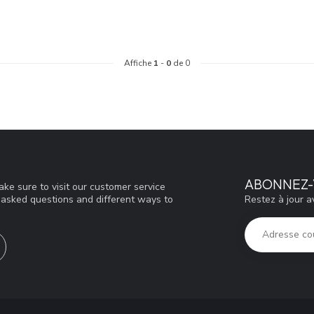
Affiche
1
-
0
de 0
ABONNEZ-
ke sure to visit our customer service
Restez à jour a
y asked questions and different ways to