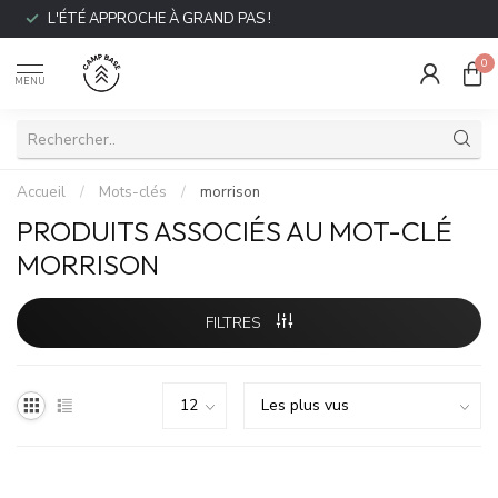
L'ÉTÉ APPROCHE À GRAND PAS !
0
MENU
Accueil
/
Mots-clés
/
morrison
PRODUITS ASSOCIÉS AU MOT-CLÉ
MORRISON
FILTRES