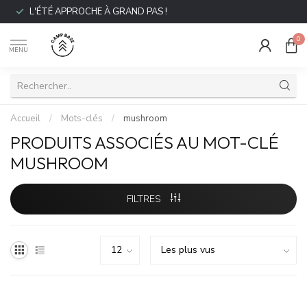
L'ÉTÉ APPROCHE À GRAND PAS !
0
MENU
Accueil
/
Mots-clés
/
mushroom
PRODUITS ASSOCIÉS AU MOT-CLÉ
MUSHROOM
FILTRES